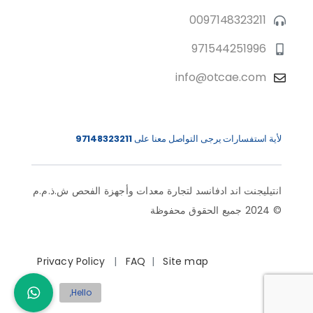
0097148323211
971544251996
info@otcae.com
لأية استفسارات يرجى التواصل معنا على
97148323211
انتيليجنت اند ادفانسد لتجارة معدات وأجهزة الفحص ش.ذ.م.م
© 2024 جميع الحقوق محفوظة
Privacy Policy
|
FAQ
|
Site map