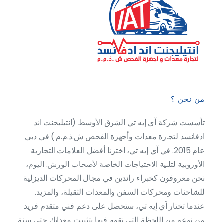
من نحن ؟
تأسست شركة آي إيه تي الشرق الأوسط (انتيليجنت اند
ادفانسد لتجارة معدات وأجهزة الفحص ش.ذ.م.م ) في دبي
عام 2015. في آي إيه تي، اخترنا أفضل العلامات التجارية
الأوروبية لتلبية الاحتياجات الخاصة لأصحاب الورش. اليوم،
نحن معروفون كخبراء رائدين في مجال المحركات الديزلية
للشاحنات ومحركات السفن والمعدات الثقيلة، والمزيد.
عندما تختار آي إيه تي، ستحصل على دعم فني متقدم فريد
من نوعه من اللحظة التي تقوم فيها بتثبيت معداتك حتى سنة