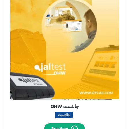
جالتست OHW
جالتست
Buy Now