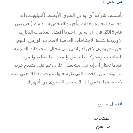
من نحن ؟
تأسست شركة آي إيه تي الشرق الأوسط (انتيليجنت اند
ادفانسد لتجارة معدات وأجهزة الفحص ش.ذ.م.م ) في دبي
عام 2015. في آي إيه تي، اخترنا أفضل العلامات التجارية
الأوروبية لتلبية الاحتياجات الخاصة لأصحاب الورش. اليوم،
نحن معروفون كخبراء رائدين في مجال المحركات الديزلية
للشاحنات ومحركات السفن والمعدات الثقيلة، والمزيد.
عندما تختار آي إيه تي، ستحصل على دعم فني متقدم فريد
من نوعه من اللحظة التي تقوم فيها بتثبيت معداتك حتى سنة
لاحقة، مما يضمن لك الاستفادة القصوى من أجهزتك.
انتقال سريع
المنتجات
من نحن