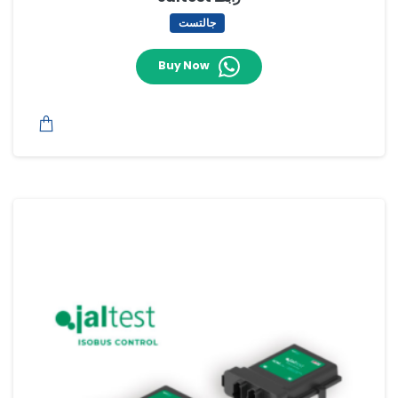
جالتست
Buy Now