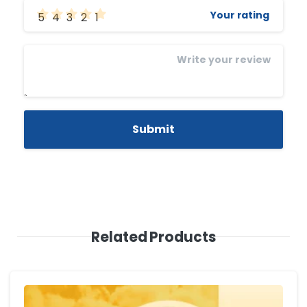
Your rating
5
4
3
2
1
Related Products