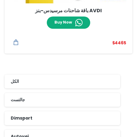
AVDI باقة شاحنات مرسيدس-بنز
Buy Now
$
4465
الكل
جالتست
Dimsport
Autovei