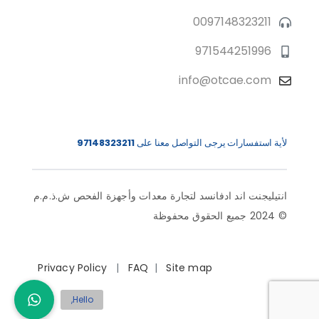
0097148323211
971544251996
info@otcae.com
لأية استفسارات يرجى التواصل معنا على
97148323211
انتيليجنت اند ادفانسد لتجارة معدات وأجهزة الفحص ش.ذ.م.م
© 2024 جميع الحقوق محفوظة
Privacy Policy
|
FAQ
|
Site map