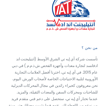
من نحن ؟
تأسست شركة آي إيه تي الشرق الأوسط (انتيليجنت اند
ادفانسد لتجارة معدات وأجهزة الفحص ش.ذ.م.م ) في دبي
عام 2015. في آي إيه تي، اخترنا أفضل العلامات التجارية
الأوروبية لتلبية الاحتياجات الخاصة لأصحاب الورش. اليوم،
نحن معروفون كخبراء رائدين في مجال المحركات الديزلية
للشاحنات ومحركات السفن والمعدات الثقيلة، والمزيد.
عندما تختار آي إيه تي، ستحصل على دعم فني متقدم فريد
من نوعه من اللحظة التي تقوم فيها بتثبيت معداتك حتى سنة