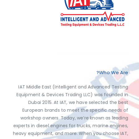
Exclusive Distributor of Jaltest Diagnostics, Dimsport, AutoVEI, Abrites.
Discover top-tier automotive diagnostics and tuning solutions from leading brands like Jaltest Diagnostics, Dimsport, AutoVEI, and Abrites, exclusively available at IAT Middle East. Shop now to access the best prices and optimize your vehicle's performance with ease!
Who We Are?
IAT Middle East (Intelligent and Advanced Testing
Equipment & Devices Trading LLC) was founded in
Dubai 2015. At IAT, we have selected the best
European brands to meet the specific needs of
workshop owners. Today, we’re known as leading
experts in diesel engines for trucks, marine engines,
heavy equipment, and more. When you choose IAT,